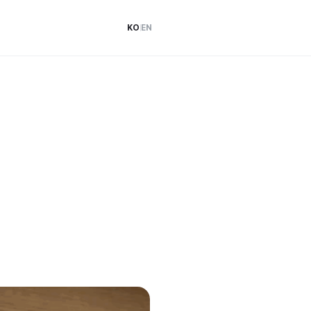
KO
EN