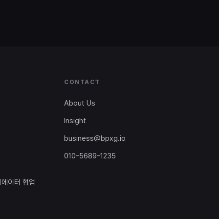
CONTACT
About Us
Insight
business@bpxg.io
010-5689-1235
리에이터 협업